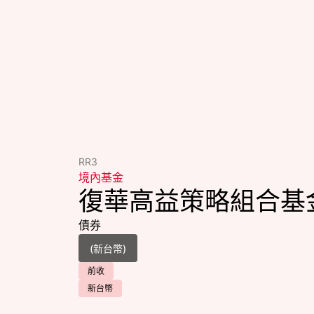
RR3
境內基金
復華高益策略組合基
債券
前收
新台幣