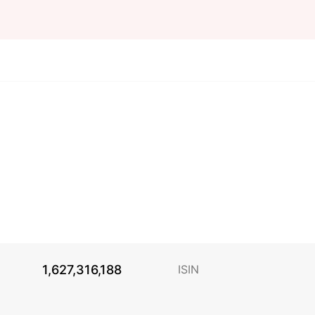
1,627,316,188
ISIN