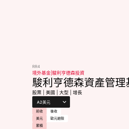
RR4
境外基金
|
駿利亨德森投資
駿利亨德森資產管理
股票
|
美國
|
大型
|
增長
前收
後收
美元
歐元避險
累積