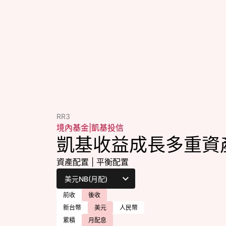
RR3
境內基金
|
凱基投信
凱基收益成長多重資
資產配置
|
平衡配置
前收
後收
新台幣
美元
人民幣
累積
月配息