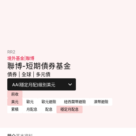
RR2
境外基金
|
聯博
聯博-短期債券基金
債券
|
全球
|
多元債
前收
美元
歐元
歐元避險
紐西蘭幣避險
澳幣避險
累積
月配息
配息
穩定月配息
簡介
基本資料