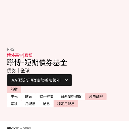
RR2
境外基金
|
聯博
聯博-短期債券基金
債券
|
全球
前收
美元
歐元
歐元避險
紐西蘭幣避險
澳幣避險
累積
月配息
配息
穩定月配息
簡介
基本資料