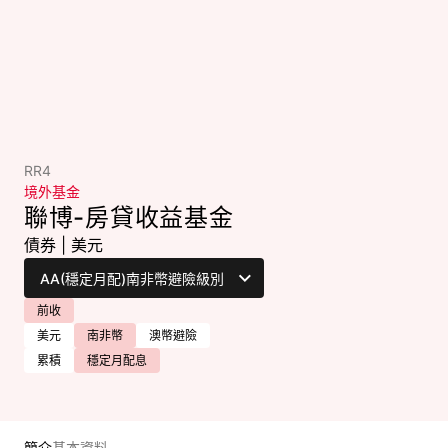
RR4
境外基金
聯博-房貸收益基金
債券
|
美元
前收
美元
南非幣
澳幣避險
累積
穩定月配息
簡介
基本資料