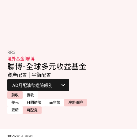
RR3
境外基金
|
聯博
聯博-全球多元收益基金
資產配置
|
平衡配置
前收
後收
美元
日圓避險
南非幣
澳幣避險
累積
月配息
簡介
基本資料