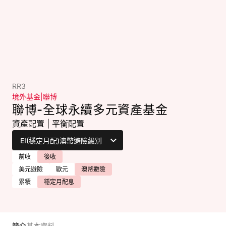
RR3
境外基金
|
聯博
聯博-全球永續多元資產基金
資產配置
|
平衡配置
前收
後收
美元避險
歐元
澳幣避險
累積
穩定月配息
簡介
基本資料