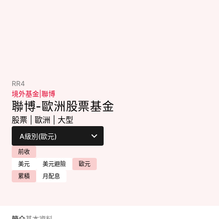
RR4
境外基金
|
聯博
聯博-歐洲股票基金
股票
|
歐洲
|
大型
前收
美元
美元避險
歐元
累積
月配息
簡介
基本資料