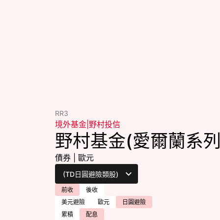
RR3
境外基金
|
野村投信
野村基金(愛爾蘭系列
債券
|
歐元
前收
後收
美元避險
歐元
日圓避險
累積
配息