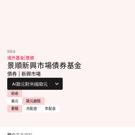
RR4
境外基金
|
景順
景順新興市場債券基金
債券
|
新興市場
前收
美元
歐元避險
累積
月配息
年配息
簡介
基本資料