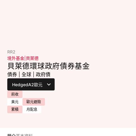
RR2
境外基金
|
貝萊德
貝萊德環球政府債券基金
債券
|
全球
|
政府債
前收
美元
歐元避險
累積
月配息
簡介
基本資料