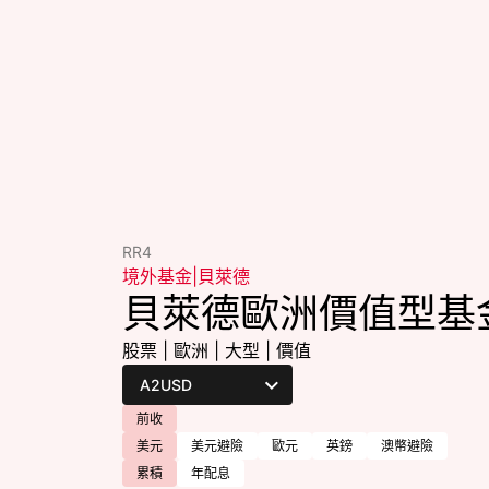
RR4
境外基金
|
貝萊德
貝萊德歐洲價值型基
股票
|
歐洲
|
大型
|
價值
前收
美元
美元避險
歐元
英鎊
澳幣避險
累積
年配息