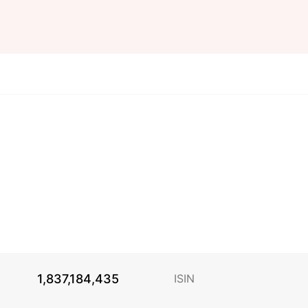
1,837,184,435
ISIN