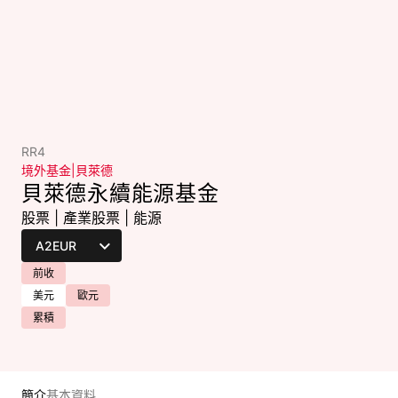
RR4
境外基金
|
貝萊德
貝萊德永續能源基金
股票
|
產業股票
|
能源
前收
美元
歐元
累積
簡介
基本資料