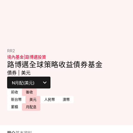
RR2
境內基金
|
路博邁投資
路博邁全球策略收益債券基金
債券
|
美元
前收
後收
新台幣
美元
人民幣
澳幣
累積
月配息
簡介
基本資料