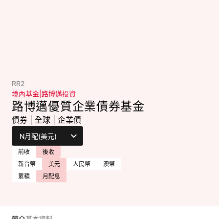
RR2
境內基金
|
路博邁投資
路博邁優質企業債券基金
債券
|
全球
|
企業債
前收
後收
新台幣
美元
人民幣
澳幣
累積
月配息
簡介
基本資料