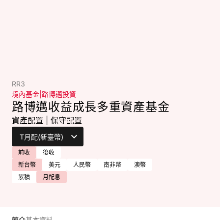
RR3
境內基金
|
路博邁投資
路博邁收益成長多重資產基金
資產配置
|
保守配置
前收
後收
新台幣
美元
人民幣
南非幣
澳幣
累積
月配息
簡介
基本資料