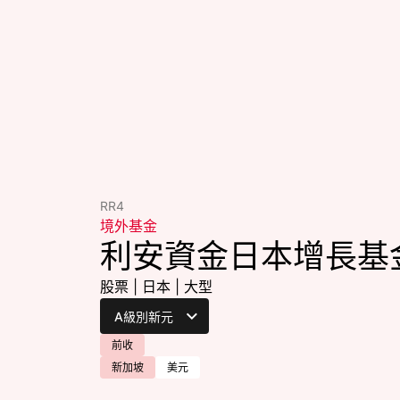
RR4
境外基金
利安資金日本增長基
股票
|
日本
|
大型
前收
新加坡
美元