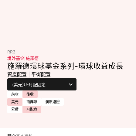
RR3
境外基金
|
施羅德
施羅德環球基金系列-環球收益成長
資產配置
|
平衡配置
前收
後收
美元
南非幣
澳幣避險
累積
月配息
簡介
基本資料