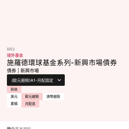
RR3
境外基金
施羅德環球基金系列-新興市場債券
債券
|
新興市場
前收
美元
歐元避險
澳幣避險
累積
月配息
簡介
基本資料