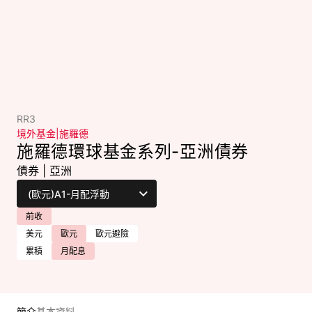
RR3
境外基金
|
施羅德
施羅德環球基金系列-亞洲債券
債券
|
亞洲
前收
美元
歐元
歐元避險
累積
月配息
簡介
基本資料