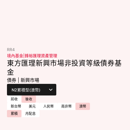
RR4
境內基金
|
鋒裕匯理資產管理
東方匯理新興市場非投資等級債券基
金
債券
|
新興市場
前收
後收
新台幣
美元
人民幣
南非幣
澳幣
累積
月配息