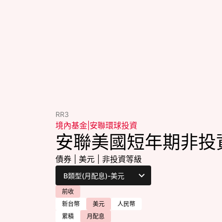
RR3
境內基金
|
安聯環球投資
安聯美國短年期非投
債券
|
美元
|
非投資等級
前收
新台幣
美元
人民幣
累積
月配息