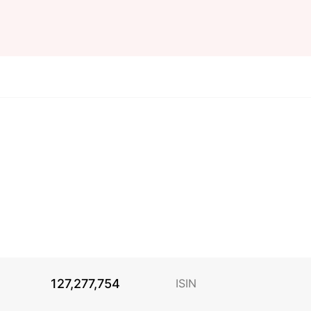
127,277,754
ISIN