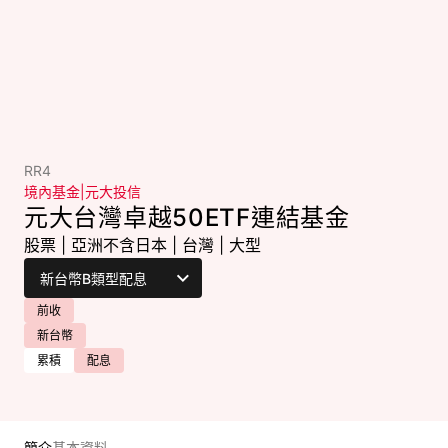
RR4
境內基金
|
元大投信
元大台灣卓越50ETF連結基金
股票
|
亞洲不含日本
|
台灣
|
大型
前收
新台幣
累積
配息
簡介
基本資料