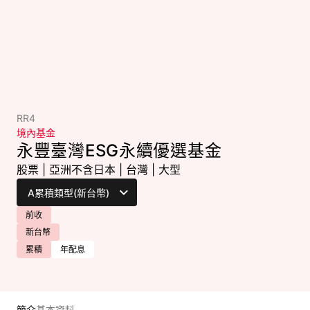
RR4
境內基金
永豐臺灣ESG永續優選基金
股票
|
亞洲不含日本
|
台灣
|
大型
前收
新台幣
累積
年配息
簡介
基本資料