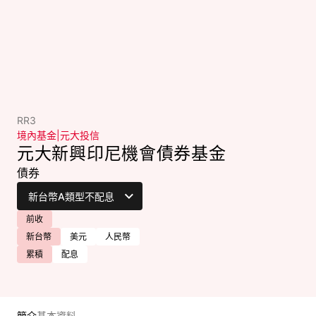
RR3
境內基金
|
元大投信
元大新興印尼機會債券基金
債券
前收
新台幣
美元
人民幣
累積
配息
簡介
基本資料