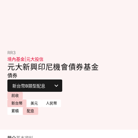
RR3
境內基金
|
元大投信
元大新興印尼機會債券基金
債券
前收
新台幣
美元
人民幣
累積
配息
簡介
基本資料