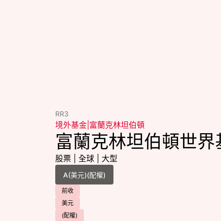
RR3
境外基金
|
富蘭克林坦伯頓
富蘭克林坦伯頓世界
股票
|
全球
|
大型
前收
美元
(配權)