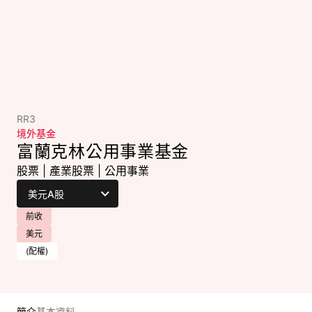
RR3
境外基金
富蘭克林公用事業基金
股票
|
產業股票
|
公用事業
前收
美元
(配權)
簡介
基本資料