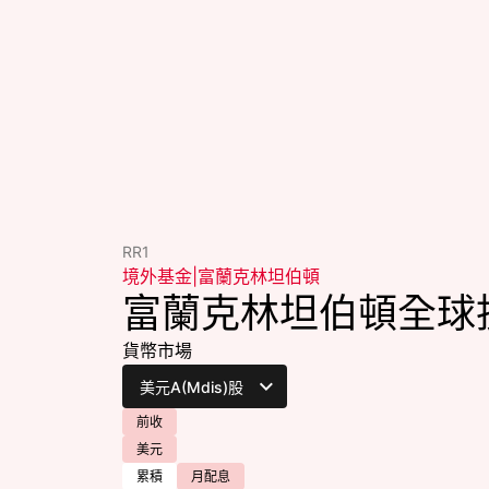
RR1
境外基金
|
富蘭克林坦伯頓
富蘭克林坦伯頓全球
貨幣市場
前收
美元
累積
月配息