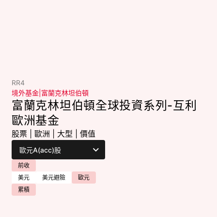
RR4
境外基金
|
富蘭克林坦伯頓
富蘭克林坦伯頓全球投資系列-互利
歐洲基金
股票
|
歐洲
|
大型
|
價值
前收
美元
美元避險
歐元
累積