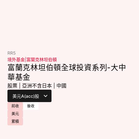
RR5
境外基金
|
富蘭克林坦伯頓
富蘭克林坦伯頓全球投資系列-大中
華基金
股票
|
亞洲不含日本
|
中國
前收
後收
美元
累積