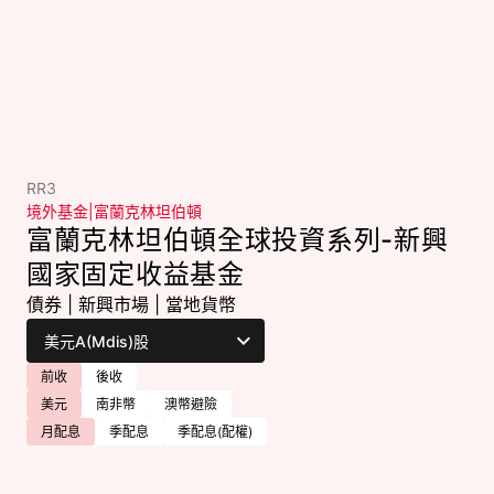
RR3
境外基金
|
富蘭克林坦伯頓
富蘭克林坦伯頓全球投資系列-新興
國家固定收益基金
債券
|
新興市場
|
當地貨幣
前收
後收
美元
南非幣
澳幣避險
月配息
季配息
季配息(配權)