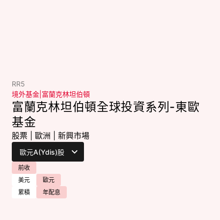
RR5
境外基金
|
富蘭克林坦伯頓
富蘭克林坦伯頓全球投資系列-東歐
基金
股票
|
歐洲
|
新興市場
前收
美元
歐元
累積
年配息