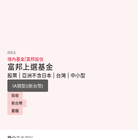
RR4
境內基金
|
富邦投信
富邦上選基金
股票
|
亞洲不含日本
|
台灣
|
中小型
前收
新台幣
累積
簡介
基本資料