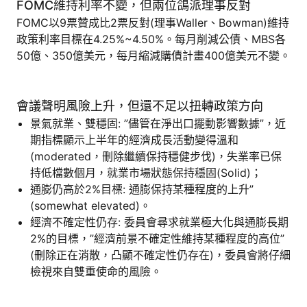
FOMC維持利率不變，但兩位鴿派理事反對
FOMC以9票贊成比2票反對(理事Waller、Bowman)維持
政策利率目標在4.25%~4.50%。每月削減公債、MBS各
50億、350億美元，每月縮減購債計畫400億美元不變。
會議聲明風險上升，但還不足以扭轉政策方向
景氣就業、雙穩固: ”儘管在淨出口擺動影響數據”，近
期指標顯示上半年的經濟成長活動變得溫和
(moderated，刪除繼續保持穩健步伐)，失業率已保
持低檔數個月，就業市場狀態保持穩固(Solid)；
通膨仍高於2%目標: 通膨保持某種程度的上升”
(somewhat elevated)。
經濟不確定性仍存: 委員會尋求就業極大化與通膨長期
2%的目標，”經濟前景不確定性維持某種程度的高位”
(刪除正在消散，凸顯不確定性仍存在)，委員會將仔細
檢視來自雙重使命的風險。