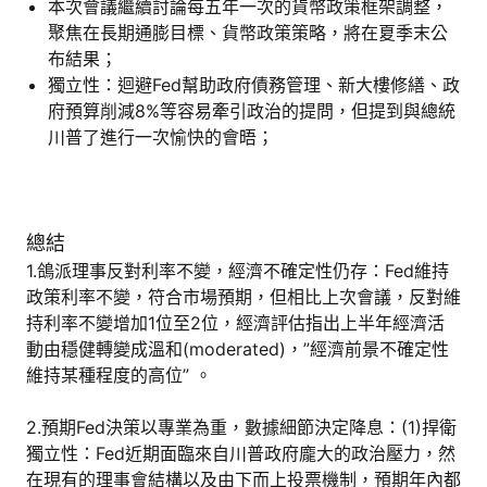
本次會議繼續討論每五年一次的貨幣政策框架調整，
聚焦在長期通膨目標、貨幣政策策略，將在夏季末公
布結果；
獨立性：迴避Fed幫助政府債務管理、新大樓修繕、政
府預算削減8%等容易牽引政治的提問，但提到與總統
川普了進行一次愉快的會晤；
總結
1.鴿派理事反對利率不變，經濟不確定性仍存：Fed維持
政策利率不變，符合市場預期，但相比上次會議，反對維
持利率不變增加1位至2位，經濟評估指出上半年經濟活
動由穩健轉變成溫和(moderated)，”經濟前景不確定性
維持某種程度的高位” 。
2.預期Fed決策以專業為重，數據細節決定降息：(1)捍衛
獨立性：Fed近期面臨來自川普政府龐大的政治壓力，然
在現有的理事會結構以及由下而上投票機制，預期年內都