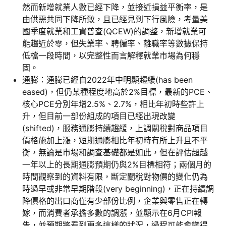
然而新增就業人數已經下降，並接近損益平衡率，是
由供需共同下降所致，且已經見到下行風險，考量美
國季度就業和工資普查(QCEW)的調整，新增就業可
能趨近於零，但失業率、聘僱率、離職率等數據保持
低檔一段時間，以完整性而言解釋就業市場為何穩
固。
通膨：通膨已經自2022年中明顯趨緩(has been
eased)，但仍某種程度地高於2%目標，最新的PCE、
核心PCE分別年增2.5%、2.7%，相比年初時些許上
升，但目前一部份組成的項目已經出現改變
(shifted)，服務通膨持續趨緩，上調關稅對商品項目
價格施加上漲，短期通膨相比年初時有所上升且不平
衡，無論是市場和調查基礎都是如此，但在評估超越
一年以上的長期通膨預期仍與2%目標相符；兩個月的
時間觀察到的資料有限，斷定關稅對物價的變化仍為
時過早或非常早期階段(very beginning)，正在持續調
降價格的出口商僅有少部份比例，企業與零售正在轉
嫁，而消費者承擔多數的調漲，並顯示在6月CPI報
告，並預期將看到更多這樣的狀況，過程可能會變得