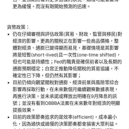
更為緩慢，而沒有剛開始預測的迅速。
貨幣政策：
仍在仔細審視與評估政策(貿易、財政、監管與移民)對
經濟的影響，更高的關稅正在影響一些商品價格，整
體對經濟、通膨已變得顯而易見，基礎情境是其影響
將是短暫(short-lived)且一次性(one-time shifted)，
但也可能是持續性；Fed的職責是確保前者以及長期的
通膨預期穩定；白宮正推動降低關稅的貿易協議，不
確定性已下降，但仍然有其影響；
目前仍傾向觀望關稅對通膨、經濟前景與風險等綜合
影響再採取行動，在未來數個月繼續觀察數據表現，
再進行決策，並未承諾或釋放出明確在9月降息的訊
號；並沒有看到OBBBA法案在未來數年對經濟的明顯
提振效果。
目前的政策節奏追求的是效率(efficient)，成本最小
化，因為過快或過慢的決策節奏都會損害大眾利益。