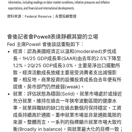
資料來源：Federal Reserve；永豐投顧整理
會後記者會Powell表達靜觀其變的立場
Fed 主席Powell 會後談話重點如下：
經濟：認為美國經濟正以溫和(moderated)步伐成
長，1H/25 GDP成長率(SAAR)由去年的2.5%下降至
1.2%，2Q/25 GDP成長3.0%，主要是淨出口擺動所
致，經濟活動成長放緩主要是受消費者支出減慢影
響，相反地，商業投資的設備投資成長自去年便有所
提速，房市部門仍然疲弱(weak)。
就業：評估狀態為穩固(Solid)，就業市場處於或接近
充分就業，維持在過去一年狹窄波動區間的健康水
準，就業與職缺的缺口在過去數個月保持穩定，工資
成長持續高於通膨，重申就業市場並非是通膨風險的
來源。整體而言，一系列的指標顯示就業市場大致均
衡(Broadly in balance)，與就業最大化的目標一致；