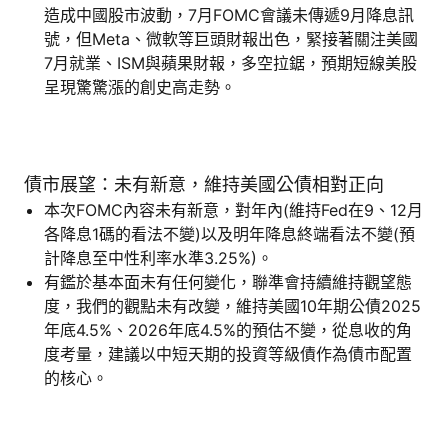
造成中國股市波動，7月FOMC會議未傳遞9月降息訊
號，但Meta、微軟等巨頭財報出色，緊接著關注美國
7月就業、ISM與蘋果財報，多空拉鋸，預期短線美股
呈現驚驚漲的創史高走勢。
債市展望：未有新意，維持美國公債相對正向
本次FOMC內容未有新意，對年內(維持Fed在9、12月
各降息1碼的看法不變)以及明年降息終端看法不變(預
計降息至中性利率水準3.25%)。
有鑑於基本面未有任何變化，聯準會持續維持觀望態
度，我們的觀點未有改變，維持美國10年期公債2025
年底4.5%、2026年底4.5%的預估不變，從息收的角
度考量，建議以中短天期的投資等級債作為債市配置
的核心。