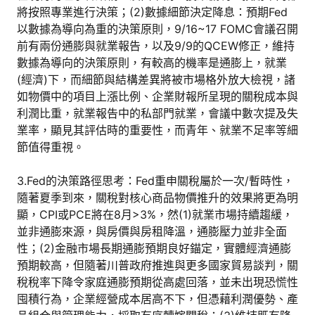
將按照專業進行決策；(2)數據細節決定降息：預期Fed
以數據為導向為重的決策原則，9/16~17 FOMC會議召開
前有兩份通膨與就業報告，以及9/9的QCEW修正，維持
數據為導向的決策原則，有較高的機率是通膨上，就業
(經濟)下，而細節與結構差異將被市場格外放大檢視，諸
如物價中的項目上漲比例、企業財報所呈現的關稅成本與
利潤比重，就業報告中的私部門就業，會議中數次提及失
業率，顯見其評估時的重要性，而青年、就業不足率等細
節值得重視。
3.Fed的決策路徑思考：Fed重申關稅屬於一次/暫時性，
隨著夏季到來，關稅對核心商品物價推升的效果將更為明
顯，CPI或PCE將在8月>3%，然(1)就業市場持續趨緩，
並非通膨來源，與房價與房租降溫，通膨壓力並非全面
性；(2)金融市場長期通膨預期良好錨定，實體經濟通膨
預期較高，但隨著川普政府推進與更多國家貿易談判，關
稅稅率下降令家庭通膨預期從高處回落，並未出現恐慌性
囤積行為，企業經營成本居高不下，但憑藉利潤優勢、產