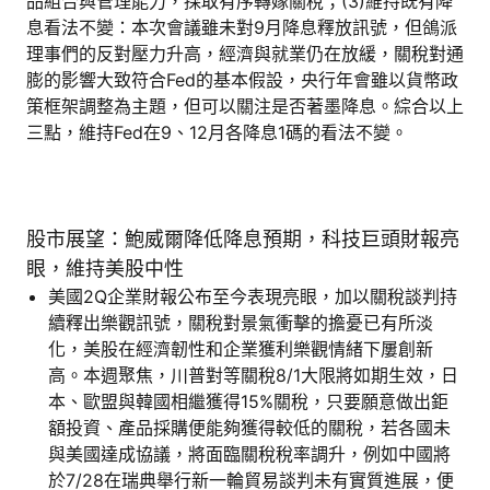
品組合與管理能力，採取有序轉嫁關稅；(3)維持既有降
息看法不變：本次會議雖未對9月降息釋放訊號，但鴿派
理事們的反對壓力升高，經濟與就業仍在放緩，關稅對通
膨的影響大致符合Fed的基本假設，央行年會雖以貨幣政
策框架調整為主題，但可以關注是否著墨降息。綜合以上
三點，維持Fed在9、12月各降息1碼的看法不變。
股市展望：鮑威爾降低降息預期，科技巨頭財報亮
眼，維持美股中性
美國2Q企業財報公布至今表現亮眼，加以關稅談判持
續釋出樂觀訊號，關稅對景氣衝擊的擔憂已有所淡
化，美股在經濟韌性和企業獲利樂觀情緒下屢創新
高。本週聚焦，川普對等關稅8/1大限將如期生效，日
本、歐盟與韓國相繼獲得15%關稅，只要願意做出鉅
額投資、產品採購便能夠獲得較低的關稅，若各國未
與美國達成協議，將面臨關稅稅率調升，例如中國將
於7/28在瑞典舉行新一輪貿易談判未有實質進展，便