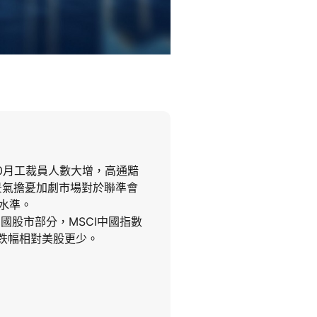
0月工裁員人數大增，高通黯
景氣擔憂加劇市場對於聯準會
右水準。
國股市部分，MSCI中國指數
跌幅相對美股更少。