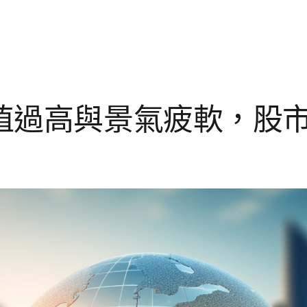
值過高與景氣疲軟，股