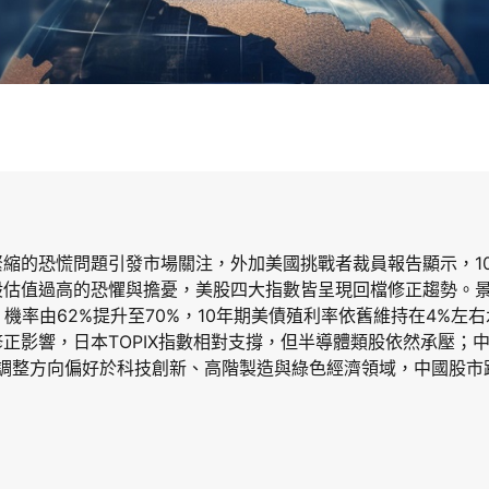
縮的恐慌問題引發市場關注，外加美國挑戰者裁員報告顯示，1
股估值過高的恐懼與擔憂，美股四大指數皆呈現回檔修正趨勢。
機率由62%提升至70%，10年期美債殖利率依舊維持在4%左
正影響，日本TOPIX指數相對支撐，但半導體類股依然承壓；中
，調整方向偏好於科技創新、高階製造與綠色經濟領域，中國股市