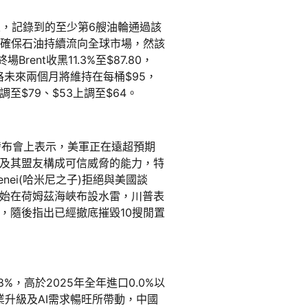
來，記錄到的至少第6艘油輪通過該
以確保石油持續流向全球市場，然該
ent收黑11.3%至$87.80，
油價格未來兩個月將維持在每桶$95，
調至$79、$53上調至$64。
聞發布會上表示，美軍正在遠超預期
及其盟友構成可信威脅的能力，特
nei(哈米尼之子)拒絕與美國談
始在荷姆茲海峽布設水雷，川普表
，隨後指出已經撤底摧毀10搜閒置
.8%，高於2025年全年進口0.0%以
製造業升級及AI需求暢旺所帶動，中國