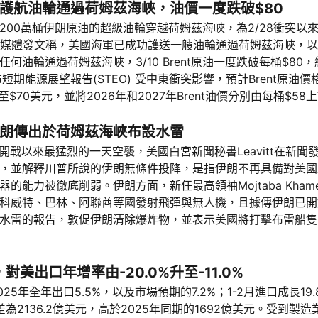
護航油輪通過荷姆茲海峽，油價一度跌破$80
200萬桶伊朗原油的超級油輪穿越荷姆茲海峽，為2/28衝突以
在社群媒體發文稱，美國海軍已成功護送一艘油輪通過荷姆茲海峽，
輪通過荷姆茲海峽，3/10 Brent原油一度跌破每桶$80，終場Br
EIA發布短期能源展望報告(STEO) 受中東衝突影響，預計Brent原
70美元，並將2026年和2027年Brent油價分別由每桶$58上
朗傳出於荷姆茲海峽布設水雷
執行開戰以來最猛烈的一天空襲，美國白宮新聞秘書Leavitt在新
，並解釋川普所說的伊朗無條件投降，是指伊朗不再具備對美國
能力被徹底削弱。伊朗方面，新任最高領袖Mojtaba Khame
科威特、巴林、阿聯酋等國發射飛彈與無人機，且據傳伊朗已開
水雷的報告，敦促伊朗清除爆炸物，並表示美國將打擊布雷船隻
，對美出口年增率由-20.0%升至-11.0%
025年全年出口5.5%，以及市場預期的7.2%；1-2月進口成長19
順差為2136.2億美元，高於2025年同期的1692億美元。受到