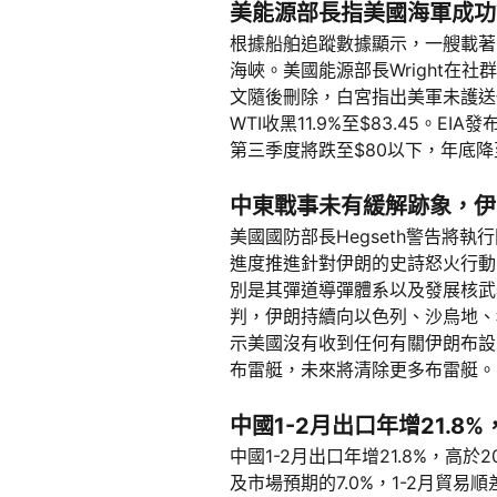
美能源部長指美國海軍成功
根據船舶追蹤數據顯示，一艘載著
海峽。美國能源部長Wright
文隨後刪除，白宮指出美軍未護送任何油
WTI收黑11.9%至$83.45。
第三季度將跌至$80以下，年底降至$
中東戰事未有緩解跡象，伊
美國國防部長Hegseth警告將
進度推進針對伊朗的史詩怒火行動
別是其彈道導彈體系以及發展核武器的
判，伊朗持續向以色列、沙烏地、
示美國沒有收到任何有關伊朗布設
布雷艇，未來將清除更多布雷艇。
中國1-2月出口年增21.8%
中國1-2月出口年增21.8%，高於2
及市場預期的7.0%，1-2月貿易