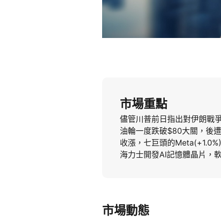
市場重點
儘管川普前日指出對伊朗戰
油輪一度跌破$80大關，後遭白
收漲，七巨頭的Meta(+1.0%)
海力士開發AI記憶體晶片，軟
市場動態