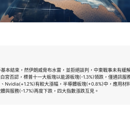
爭基本結束，然伊朗威脅布水雷，並拒絕談判，中東戰事未有緩
宮否認，標普十一大板塊以能源板塊(-1.3%)領跌，僅通訊服務(+0
、Nvidia(+1.2%)有較大漲幅，半導體板塊(+0.8%)中，應用材料(
體與服務(-1.7%)再度下跌，四大指數漲跌互見。